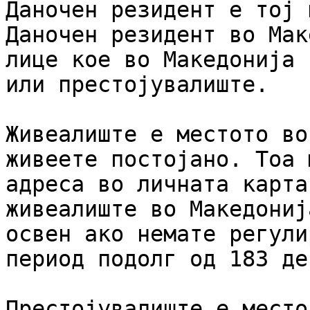
Даночен резидент е тој 
Даночен резидент во Мак
лице кое во Македонија 
или престојувалиште.

Живеалиште е местото во
живеете постојано. Тоа 
адреса во личната карта
живеалиште во Македониј
освен ако немате регули
период подолг од 183 ден
Престојувалиште е место