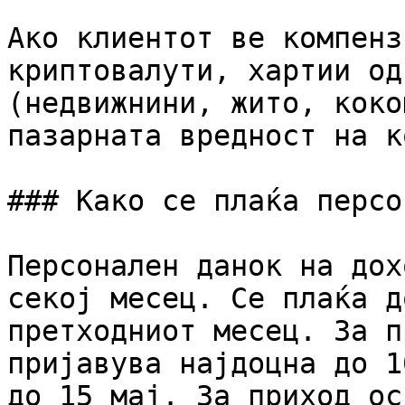
Ако клиентот ве компенз
криптовалути, хартии од
(недвижнини, жито, коко
пазарната вредност на к
### Како се плаќа персо
Персонален данок на дох
секој месец. Се плаќа д
претходниот месец. За п
пријавува најдоцна до 1
до 15 мај. За приход ос