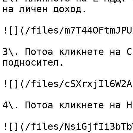
на личен доход.

![](/files/m7T44OFtmJPU
3\. Потоа кликнете на С
подносител.

![](/files/cSXrxjIl6W2A
4\. Потоа кликнете на Н
![](/files/NsiGjfIi3bTb