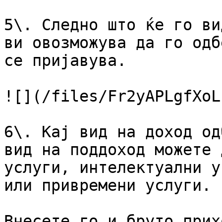
5\. Следно што ќе го ви
ви овозможува да го одб
се пријавува.

![](/files/Fr2yAPLgfXoL
6\. Кај вид на доход од
вид на поддоход можете 
услуги, интелектуални у
или привремени услуги.

Внесете го и бруто прих