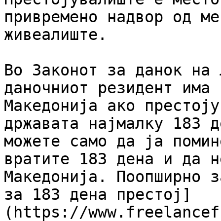
привремено надвор од ме
живеалиште.

Во Законот за данок на 
даночниот резидент има 
Македонија ако престоју
државата најмалку 183 д
можете само да ја помин
вратите 183 дена и да н
Македонија. Поопширно з
за 183 дена престој]
(https://www.freelancef