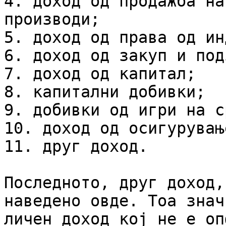
4. доход од продажба на
производи;

5. доход од права од ин
6. доход од закуп и под
7. доход од капитал;

8. капитални добивки;

9. добивки од игри на с
10. доход од осигурување
11. друг доход.

Последното, друг доход,
наведено овде. Тоа знач
личен доход кој не е оп