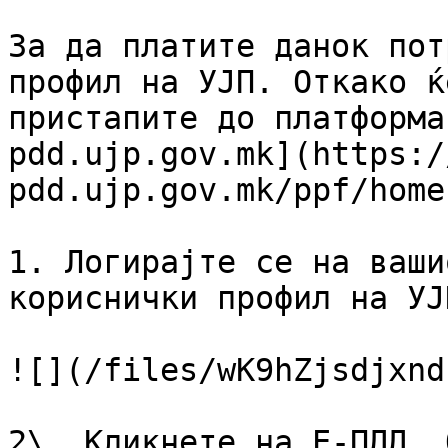
За да платите данок пот
профил на УЈП. Откако ќ
пристапите до платформа
pdd.ujp.gov.mk](https:/
pdd.ujp.gov.mk/ppf/home
1. Логирајте се на ваши
кориснички профил на УЈ
![](/files/wK9hZjsdjxnd
2\. Кликнете на Е-ПДД. 