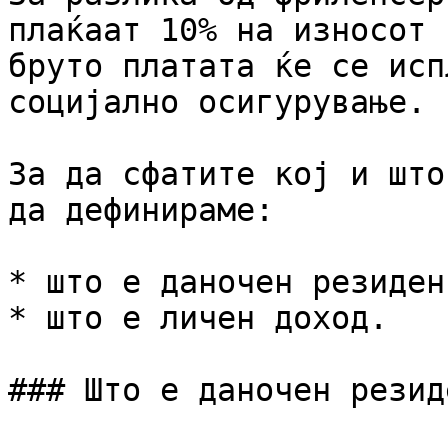
плаќаат 10% на износот 
бруто платата ќе се исп
социјално осигурување.

За да сфатите кој и што
да дефинираме:

* што е даночен резидент
* што е личен доход.

### Што е даночен резиде