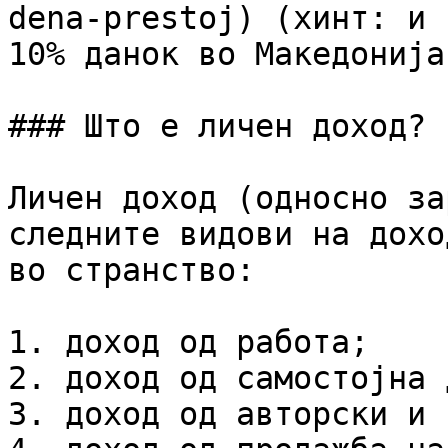
dena-prestoj) (хинт: и 
10% данок во Македонија)
### Што е личен доход?

Личен доход (односно за
следните видови на дохо
во странство:

1. доход од работа;

2. доход од самостојна 
3. доход од авторски и 