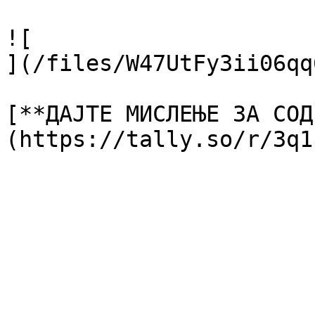
![

](/files/W47UtFy3ii06qq
[**ДАЈТЕ МИСЛЕЊЕ ЗА СОД