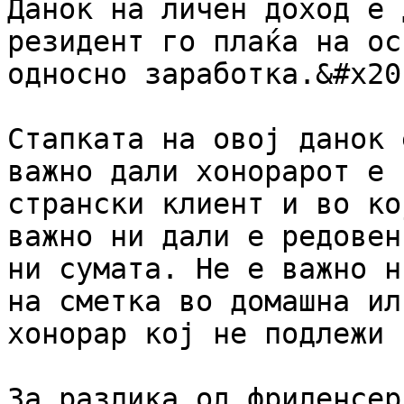
Данок на личен доход е 
резидент го плаќа на ос
односно заработка.&#x20;
Стапката на овој данок 
важно дали хонорарот е 
странски клиент и во ко
важно ни дали е редовен
ни сумата. Не е важно н
на сметка во домашна ил
хонорар кој не подлежи 
За разлика од фриленсер