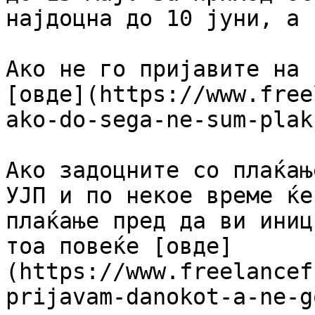
најдоцна до 10 јуни, а 
Ако не го пријавите на 
[овде](https://www.free
ako-do-sega-ne-sum-plak
Ако задоцните со плаќањ
УЈП и по некое време ќе
плаќање пред да ви иниц
тоа повеќе [овде]
(https://www.freelancef
prijavam-danokot-a-ne-g