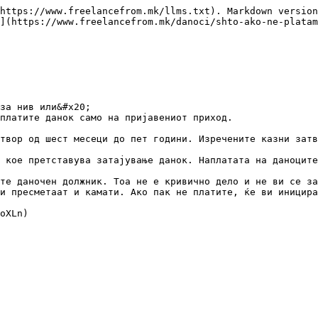
https://www.freelancefrom.mk/llms.txt). Markdown version
](https://www.freelancefrom.mk/danoci/shto-ako-ne-platam
за нив или&#x20;

платите данок само на пријавениот приход.

твор од шест месеци до пет години. Изречените казни затв
 кое претставува затајување данок. Наплатата на даноците
те даночен должник. Тоа не е кривично дело и не ви се за
и пресметаат и камати. Ако пак не платите, ќе ви иницира