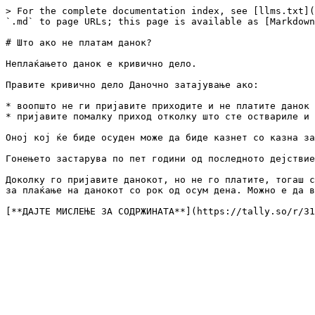
> For the complete documentation index, see [llms.txt](
`.md` to page URLs; this page is available as [Markdown
# Што ако не платам данок?

Неплаќањето данок е кривично дело.

Правите кривично дело Даночно затајување ако:

* воопшто не ги пријавите приходите и не платите данок 
* пријавите помалку приход отколку што сте оствариле и 
Оној кој ќе биде осуден може да биде казнет со казна за
Гонењето застарува по пет години од последното дејствие
Доколку го пријавите данокот, но не го платите, тогаш с
за плаќање на данокот со рок од осум дена. Можно е да в