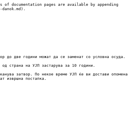
s of documentation pages are available by appending 
-danok.md).

ор до две години можат да се заменат со условна осуда.

 од страна на УЈП застарува за 10 години.

канува затвор. По некое време УЈП ќе ви достави опомена 
ат извршна постапка.
