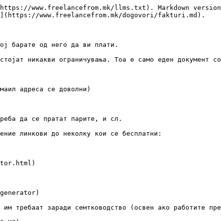
https://www.freelancefrom.mk/llms.txt). Markdown version
](https://www.freelancefrom.mk/dogovori/fakturi.md).

ој барате од него да ви плати.

стојат никакви ограничувања. Тоа е само еден документ со
маил адреса се доволни)

реба да се пратат парите, и сл.

ение линкови до неколку кои се бесплатни:

tor.html)

generator)

 им требаат заради семтководство (освен ако работите пре