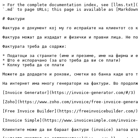
> For the complete documentation index, see [llms.txt](
`.md` to page URLs; this page is available as [Markdown
# Фактури

Фактура е документ кој му го испраќате на клиентот со к
Фактура можат да издадат и физички и правни лица. Не по
Фактурата треба да содржи:

* Податоци за страните (име и презиме, име на фирма и е
* Што е испорачано (за што треба да ви се плати)

* Колку треба да се плати

Можете да додадете и рокови, сметки во банка каде што т
На интернет има многу генератори на фактури. Во продолж
[Invoice Generator](https://invoice-generator.com/#/3)

[Zoho](https://www.zoho.com/invoice/free-invoice-genera
[Free Invoice Builder](https://freeinvoicebuilder.com/)

[Invoice Simple](https://www.invoicesimple.com/invoice-
Клиентите може да ви бараат фактури (invoice) затоа што