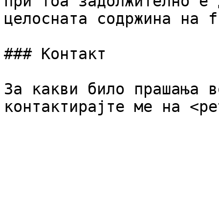
при тоа задолжително е 
целосната содржина на f
### Контакт

За какви било прашања в