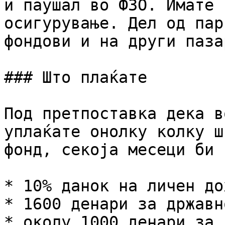
и паушал во ФЗО. Имате 
осигурување. Дел од пар
фондови и на други пазар
### Што плаќате

Под претпоставка дека в
уплаќате онолку колку ш
фонд, секоја месеци би 
* 10% данок на личен дох
* 1600 денари за државн
* околу 1000 денари за 