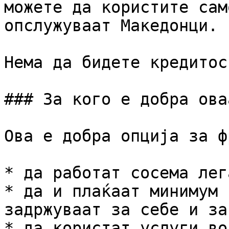
можете да користите сам
опслужуваат Македонци.

Нема да бидете кредитос
### За кого е добра ова
Ова е добра опција за ф
* да работат сосема лега
* да и плаќаат минимум 
задржуваат за себе и за
* да користат услуги во