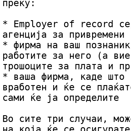
преку:

* Еmployer of record се
агенција за привремени 
* фирма на ваш познаник
работите за него (а вие
трошоците за плата и пр
* ваша фирма, каде што 
вработен и ќе се плаќат
сами ќе ја определите

Во сите три случаи, мож
на која ќе се осигурате