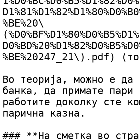
1%D0%BC%D0%B5%D1%82%D0%
D1%81%D1%82%D1%80%D0%B0
%BE%20\
(%D0%BF%D1%80%D0%B5%D1%
D0%BD%20%D1%82%D0%B5%D0
%BE%20247_21\).pdf) (то
Во теорија, можно е да 
банка, да примате пари 
работите доколку сте ко
парична казна.

### **На сметка во стра