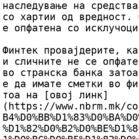
наследување на средства
со хартии од вредност. 
е опфатена со исклучоцит
Финтек провајдерите, ка
и сличните не се опфате
во странска банка затоа
е да имате сметки во фи
тоа на [овој линк]
(https://www.nbrm.mk/co
B4%D0%BB%D1%83%D0%BA%D0
%D1%82%D0%B2%D0%BE%D1%8