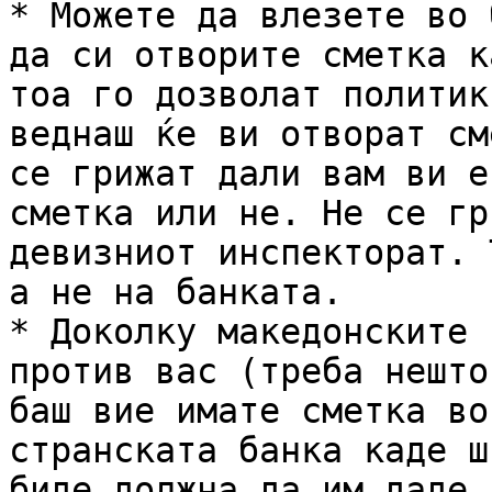
* Можете да влезете во 
да си отворите сметка к
тоа го дозволат политик
веднаш ќе ви отворат см
се грижат дали вам ви е
сметка или не. Не се гр
девизниот инспекторат. 
а не на банката.

* Доколку македонските 
против вас (треба нешто
баш вие имате сметка во
странската банка каде ш
биде должна да им даде 