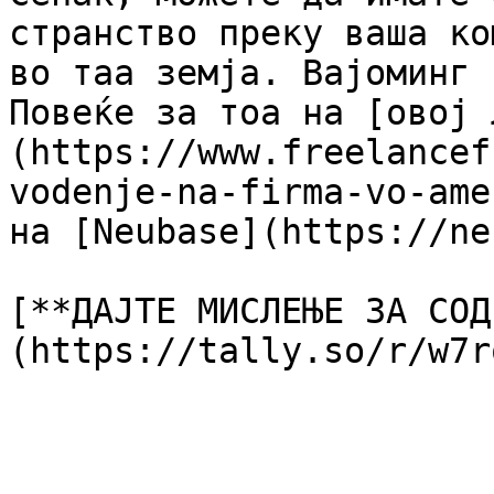
странство преку ваша ко
во таа земја. Вајоминг 
Повеќе за тоа на [овој 
(https://www.freelancef
vodenje-na-firma-vo-ame
на [Neubase](https://ne
[**ДАЈТЕ МИСЛЕЊЕ ЗА СОД