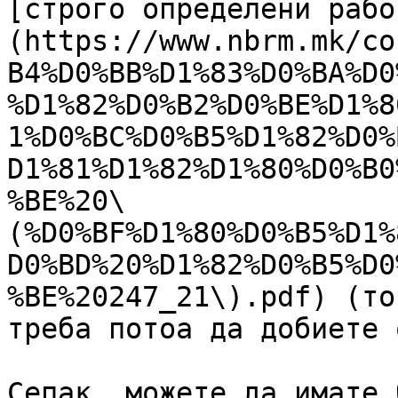
[строго определени рабо
(https://www.nbrm.mk/co
B4%D0%BB%D1%83%D0%BA%D0
%D1%82%D0%B2%D0%BE%D1%8
1%D0%BC%D0%B5%D1%82%D0%
D1%81%D1%82%D1%80%D0%B0
%BE%20\
(%D0%BF%D1%80%D0%B5%D1%
D0%BD%20%D1%82%D0%B5%D0
%BE%20247_21\).pdf) (то
треба потоа да добиете 
Сепак, можете да имате 