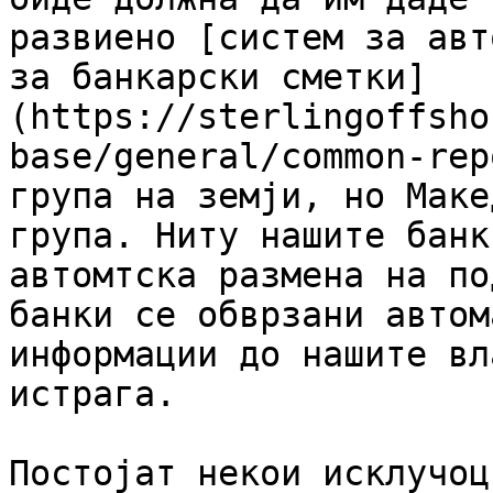
развиено [систем за авт
за банкарски сметки]
(https://sterlingoffsho
base/general/common-rep
група на земји, но Маке
група. Ниту нашите банк
автомтска размена на по
банки се обврзани автом
информации до нашите вл
истрага.

Постојат некои исклучоц