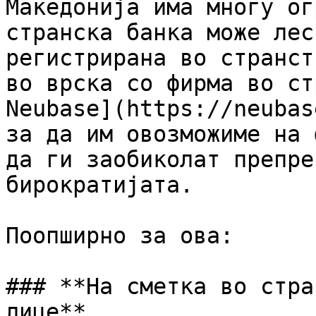
Македонија има многу ог
странска банка може лес
регистрирана во странст
во врска со фирма во ст
Neubase](https://neubas
за да им овозможиме на 
да ги заобиколат препре
бирократијата.

Поопширно за ова:

### **На сметка во стра
лице**
