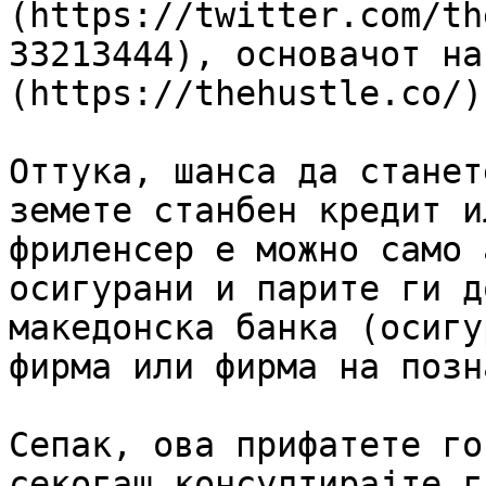
(https://twitter.com/th
33213444), основачот на
(https://thehustle.co/)
Оттука, шанса да станет
земете станбен кредит и
фриленсер е можно само 
осигурани и парите ги д
македонска банка (осигу
фирма или фирма на позн
Сепак, ова прифатете го
секогаш консултирајте г