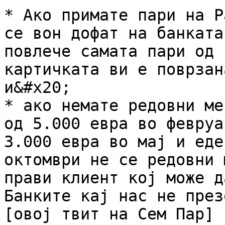
* Ако примате пари на P
се вон дофат на банката
повлече самата пари од 
картичката ви е поврзан
и&#x20;

* ако немате редовни ме
од 5.000 евра во февруа
3.000 евра во мај и еде
октомври не се редовни 
прави клиент кој може д
Банките кај нас не през
[овој твит на Сем Пар]