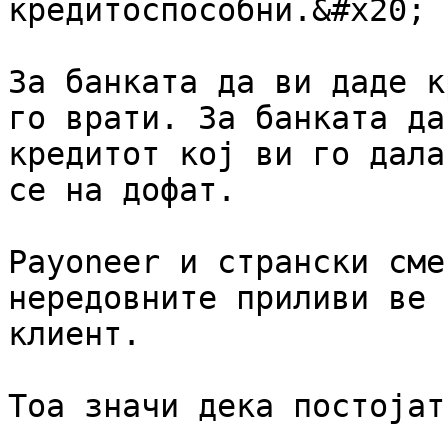
кредитоспособни.&#x20;

За банката да ви даде к
го врати. За банката да
кредитот кој ви го дала
се на дофат.

Payoneer и странски сме
нередовните приливи ве 
клиент.

Тоа значи дека постојат