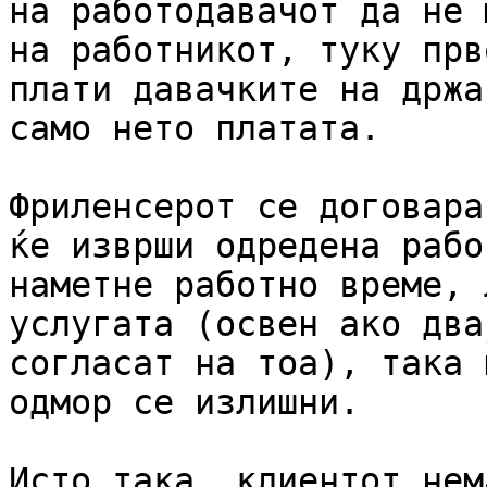
на работодавачот да не 
на работникот, туку прв
плати давачките на држа
само нето платата.

Фриленсерот се договара
ќе изврши одредена рабо
наметне работно време, 
услугата (освен ако два
согласат на тоа), така 
одмор се излишни.

Исто така, клиентот нем