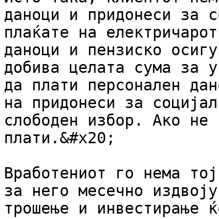
даноци и придонеси за с
плаќате на електричарот
даноци и пензиско осигу
добива целата сума за у
да плати персонален дан
на придонеси за социјал
слободен избор. Ако не 
плати.&#x20;

Вработениот го нема тој
за него месечно издвоју
трошење и инвестирање ќ