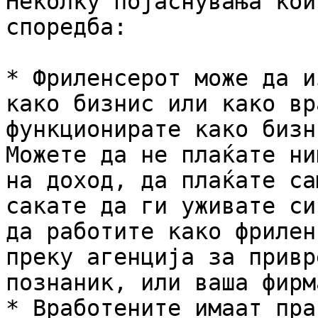
Неколку појаснувања кои
споредба:

* Фриленсерот може да и
како бизнис или како вр
функционирате како бизн
Можете да не плаќате ни
на доход, да плаќате са
сакате да ги уживате си
да работите како фрилен
преку агенција за привр
познаник, или ваша фирм
* Вработените имаат пра