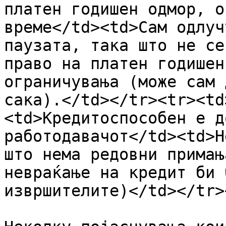
платен годишен одмор, о
време</td><td>Сам одлуч
паузата, така што не се
право на платен годишен
ограничувања (може сам 
сака).</td></tr><tr><td
<td>Кредитоспособен е д
работодавачот</td><td>Н
што нема редовни примањ
невраќање на кредит би 
извршителите)</td></tr>