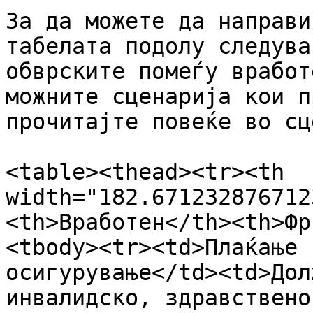
За да можете да направи
табелата подолу следува
обврските помеѓу вработ
можните сценарија кои п
прочитајте повеќе во сц
<table><thead><tr><th 
width="182.671232876712
<th>Вработен</th><th>Фр
<tbody><tr><td>Плаќање 
осигурување</td><td>Дол
инвалидско, здравствено