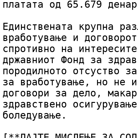
платата од 65.679 денари
Единствената крупна раз
вработување и договорот
спротивно на интересите
државниот Фонд за здрав
породилното отсуство за
за вработување, но не и
договори за дело, макар
здравствено осигурување
боледување.

[**ДАЈТЕ МИСЛЕЊЕ ЗА СОД