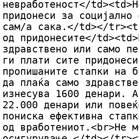
невработеност</td><td>Н
придонеси за социјално 
сам/а сака.</td></tr><t
од придонесите</td><td>
здравствено или само пе
ги плати сите придонеси
пропишаните стапки на б
да плаќа само здравстве
изнесува 1600 денари. А
22.000 денари или повеќ
пониска ефективна стапк
од вработениот.<br>Не м
осигурување.</td></tr><