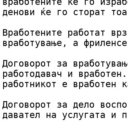
вработените ќе го израб
денови ќе го сторат тоа.
Вработените работат врз
вработување, а фриленсе
Договорот за вработувањ
работодавач и вработен.
работникот е вработен к
Договорот за дело воспо
давател на услугата и п